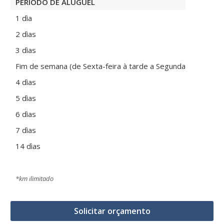
PERÍODO DE ALUGUEL
1 dìa
2 dìas
3 dìas
Fim de semana (de Sexta-feira à tarde a Segunda-feira de 
4 dìas
5 dìas
6 dìas
7 dìas
14 dìas
*km ilimitado
Solicitar orçamento