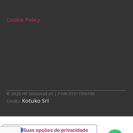
loader;}})(window, document);
Cookie Policy
(function (w,d) {var loader = function ()
{var s = d.createElement("script"), tag =
d.getElementsByTagName("script")[0];
s.src="https://cdn.iubenda.com/iubenda.js";
tag.parentNode.insertBefore(s,tag);};
if(w.addEventListener){w.addEventListener("load",
loader, false);}else if(w.attachEvent)
{w.attachEvent("onload", loader);}else{w.onload =
loader;}})(window, document);
© 2026 HP Motorrad srl | P.IVA 01517300198
Kotuko Srl
Credits:
Suas opções de privacidade