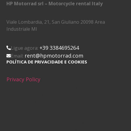
HP Motorrad srl – Motorcycle rental Italy
Viale Lombardia, 21, San Giuliano 20098 Area
Industriale MI
+39 3384695264
Ligue agora:
rent@hpmotorrad.com
Email:
POLÍTICA DE PRIVACIDADE E COOKIES
Privacy Policy
(function (w,d) {var loader = function ()
{var s = d.createElement("script"), tag =
d.getElementsByTagName("script")[0];
s.src="https://cdn.iubenda.com/iubenda.js";
tag.parentNode.insertBefore(s,tag);};
if(w.addEventListener){w.addEventListener("load",
loader, false);}else if(w.attachEvent)
{w.attachEvent("onload", loader);}else{w.onload =