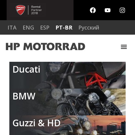
ITA
ENG
ESP
PT-BR
Русский
Ducati
BMW
Guzzi & HD