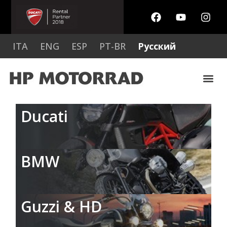
ITA
ENG
ESP
PT-BR
Русский
Ducati
BMW
Guzzi & HD