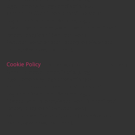
d.getElementsByTagName("script")[0];
s.src="https://cdn.iubenda.com/iubenda.js";
tag.parentNode.insertBefore(s,tag);};
if(w.addEventListener){w.addEventListener("load",
loader, false);}else if(w.attachEvent)
{w.attachEvent("onload", loader);}else{w.onload =
loader;}})(window, document);
Cookie Policy
(function (w,d) {var loader = function ()
{var s = d.createElement("script"), tag =
d.getElementsByTagName("script")[0];
s.src="https://cdn.iubenda.com/iubenda.js";
tag.parentNode.insertBefore(s,tag);};
if(w.addEventListener){w.addEventListener("load",
loader, false);}else if(w.attachEvent)
{w.attachEvent("onload", loader);}else{w.onload =
loader;}})(window, document);