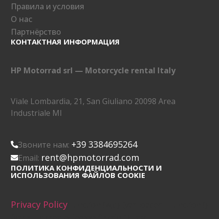
Правила и условия
О нас
Партнёрство
КОНТАКТНАЯ ИНФОРМАЦИЯ
HP Motorrad srl — Motorcycle rental Italy
Viale Lombardia, 21, San Giuliano 20098 Area
Industriale MI
+39 3384695264
Звоните нам:
rent@hpmotorrad.com
Email:
ПОЛИТИКА КОНФИДЕНЦИАЛЬНОСТИ И
ИСПОЛЬЗОВАНИЯ ФАЙЛОВ COOKIE
Privacy Policy
(function (w,d) {var loader = function ()
{var s = d.createElement("script"), tag =