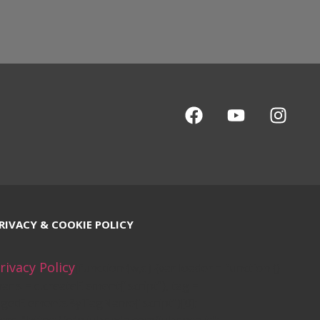
RIVACY & COOKIE POLICY
rivacy Policy
(function (w,d) {var loader = function ()
var s = d.createElement("script"), tag =
.getElementsByTagName("script")[0];
.src="https://cdn.iubenda.com/iubenda.js";