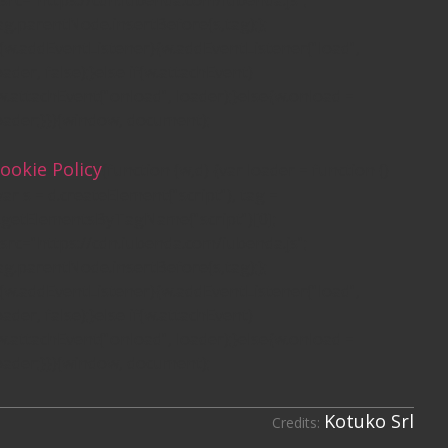
ag.parentNode.insertBefore(s,tag);};
f(w.addEventListener){w.addEventListener("load",
oader, false);}else if(w.attachEvent)
w.attachEvent("onload", loader);}else{w.onload =
oader;}})(window, document);
ookie Policy
(function (w,d) {var loader = function ()
var s = d.createElement("script"), tag =
.getElementsByTagName("script")[0];
.src="https://cdn.iubenda.com/iubenda.js";
ag.parentNode.insertBefore(s,tag);};
f(w.addEventListener){w.addEventListener("load",
oader, false);}else if(w.attachEvent)
w.attachEvent("onload", loader);}else{w.onload =
oader;}})(window, document);
Kotuko Srl
Credits: