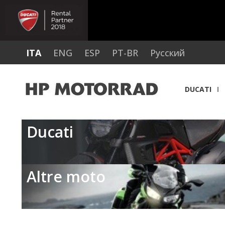
ITA
ENG
ESP
PT-BR
Русский
DUCATI
Ducati
Altre moto