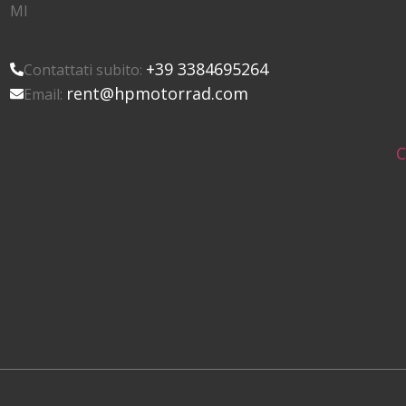
MI
t
i
l
+39 3384695264
Contattati subito:
{
rent@hpmotorrad.com
Email:
l
C
{
d
s
t
i
l
{
l