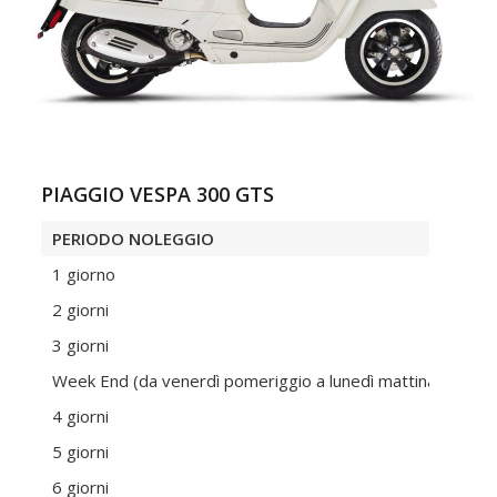
PIAGGIO VESPA 300 GTS
PERIODO NOLEGGIO
PRE
1 giorno
90,0
2 giorni
165
3 giorni
240
Week End (da venerdì pomeriggio a lunedì mattina)
200
4 giorni
320
5 giorni
385
6 giorni
460