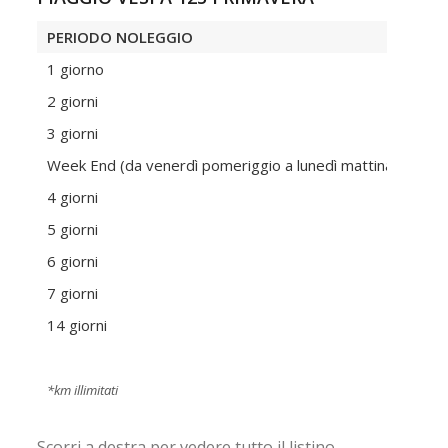
PERIODO NOLEGGIO
PRE
1 giorno
70,0
2 giorni
120
3 giorni
175
Week End (da venerdì pomeriggio a lunedì mattina)
150
4 giorni
225
5 giorni
280
6 giorni
330
7 giorni
385
14 giorni
680
Prez
*km illimitati
Scorri a destra per vedere tutto il listino