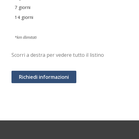
7 giorni
540
14 giorni
945
Prez
*km illimitati
Scorri a destra per vedere tutto il listino
Richiedi informazioni