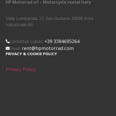
HP Motorrad srl – Motorcycle rental Italy
Viale Lombardia, 21, San Giuliano 20098 Area
Industriale MI
+39 3384695264
Contattati subito:
rent@hpmotorrad.com
Email:
PRIVACY & COOKIE POLICY
Privacy Policy
(function (w,d) {var loader = function ()
{var s = d.createElement("script"), tag =
d.getElementsByTagName("script")[0];
s.src="https://cdn.iubenda.com/iubenda.js";
tag.parentNode.insertBefore(s,tag);};
if(w.addEventListener){w.addEventListener("load",
loader, false);}else if(w.attachEvent)
{w.attachEvent("onload", loader);}else{w.onload =