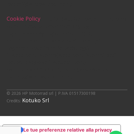
loader;}})(window, document);
Cookie Policy
(function (w,d) {var loader = function ()
{var s = d.createElement("script"), tag =
d.getElementsByTagName("script")[0];
s.src="https://cdn.iubenda.com/iubenda.js";
tag.parentNode.insertBefore(s,tag);};
if(w.addEventListener){w.addEventListener("load",
loader, false);}else if(w.attachEvent)
{w.attachEvent("onload", loader);}else{w.onload =
loader;}})(window, document);
© 2026 HP Motorrad srl | P.IVA 01517300198
Kotuko Srl
Credits:
Le tue preferenze relative alla privacy