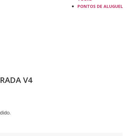
PONTOS DE ALUGUEL
uzzi & HD
arro
RADA V4
dido.