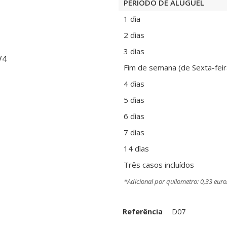
PERÍODO DE ALUGUEL
1 dìa
2 dìas
3 dìas
Fim de semana (de Sexta-feir
4 dìas
5 dìas
6 dìas
7 dìas
14 dìas
Três casos incluídos
*Adicional por quilometro: 0,33 eur
Referência
D07