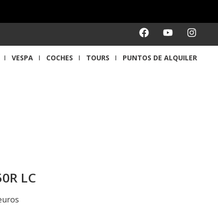
VESPA
COCHES
TOURS
PUNTOS DE ALQUILER
uzzi & HD
oche
0R LC
euros