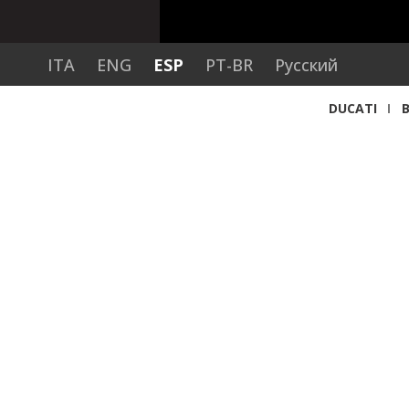
ITA
ENG
ESP
PT-BR
Русский
DUCATI
Ducati
Otras motos