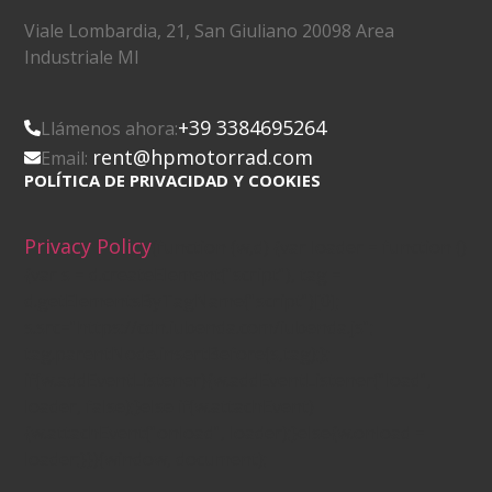
Viale Lombardia, 21, San Giuliano 20098 Area
Industriale MI
+39 3384695264
Llámenos ahora:
rent@hpmotorrad.com
Email:
POLÍTICA DE PRIVACIDAD Y COOKIES
Privacy Policy
(function (w,d) {var loader = function ()
{var s = d.createElement("script"), tag =
d.getElementsByTagName("script")[0];
s.src="https://cdn.iubenda.com/iubenda.js";
tag.parentNode.insertBefore(s,tag);};
if(w.addEventListener){w.addEventListener("load",
loader, false);}else if(w.attachEvent)
{w.attachEvent("onload", loader);}else{w.onload =
loader;}})(window, document);