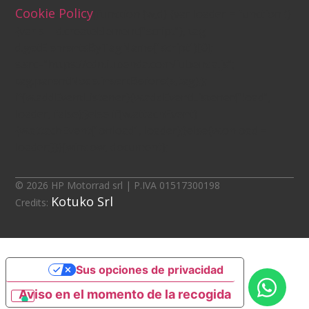
Cookie Policy
(function (w,d) {var loader = function ()
{var s = d.createElement("script"), tag =
d.getElementsByTagName("script")[0];
s.src="https://cdn.iubenda.com/iubenda.js";
tag.parentNode.insertBefore(s,tag);};
if(w.addEventListener){w.addEventListener("load",
loader, false);}else if(w.attachEvent)
{w.attachEvent("onload", loader);}else{w.onload =
loader;}})(window, document);
© 2026 HP Motorrad srl | P.IVA 01517300198
Kotuko Srl
Credits:
Sus opciones de privacidad
Aviso en el momento de la recogida