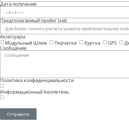
Дата получения
Предполагаемый пробег (км)
Аксессуары
Модульный Шлем
Перчатки
Куртка
GPS
Д
Сообщение
Политика конфиденциальности
информацию
Я прочитал(а) и принимаю
, касающуюся обра
Информационный бюллетень
Вы разрешаете нам связываться с вами и отправлять вам по 
Разрешение на обработку ваших данных для этой цели необязате
Отправить