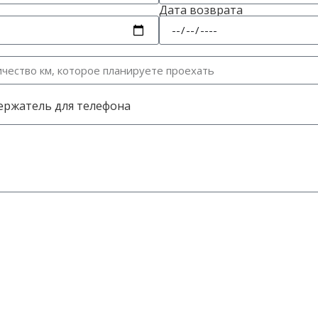
Дата возврата
ержатель для телефона
ботки персональных данных в соответствии с Регламентом ЕС 201
электронной почте информацию о наших услугах/продуктах/меро
льно, но вы рискуете упустить что-то интересное.