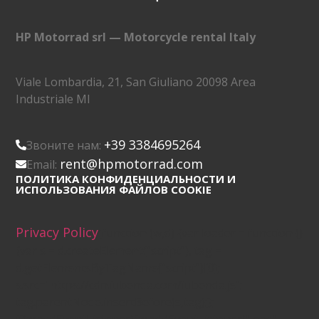
HP Motorrad srl — Motorcycle rental Italy
Viale Lombardia, 21, San Giuliano 20098 Area
Industriale MI
+39 3384695264
Звоните нам:
rent@hpmotorrad.com
Email:
ПОЛИТИКА КОНФИДЕНЦИАЛЬНОСТИ И
ИСПОЛЬЗОВАНИЯ ФАЙЛОВ COOKIE
Privacy Policy
(function (w,d) {var loader = function ()
{var s = d.createElement("script"), tag =
d.getElementsByTagName("script")[0];
s.src="https://cdn.iubenda.com/iubenda.js";
tag.parentNode.insertBefore(s,tag);};