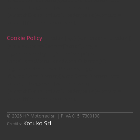
if(w.addEventListener){w.addEventListener("load",
loader, false);}else if(w.attachEvent)
{w.attachEvent("onload", loader);}else{w.onload =
loader;}})(window, document);
Cookie Policy
(function (w,d) {var loader = function ()
{var s = d.createElement("script"), tag =
d.getElementsByTagName("script")[0];
s.src="https://cdn.iubenda.com/iubenda.js";
tag.parentNode.insertBefore(s,tag);};
if(w.addEventListener){w.addEventListener("load",
loader, false);}else if(w.attachEvent)
{w.attachEvent("onload", loader);}else{w.onload =
loader;}})(window, document);
© 2026 HP Motorrad srl | P.IVA 01517300198
Kotuko Srl
Credits: